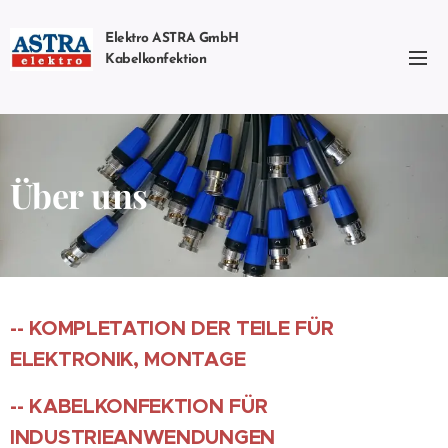
Elektro ASTRA GmbH
Kabelkonfektion
Über uns
-- KOMPLETATION DER TEILE FÜR
ELEKTRONIK, MONTAGE
-- KABELKONFEKTION FÜR
INDUSTRIEANWENDUNGEN