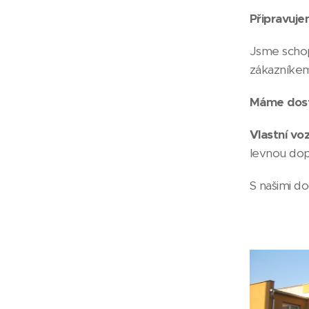
Připravuje
Jsme scho
zákazníke
Máme dost
Vlastní voz
levnou dop
S našimi d