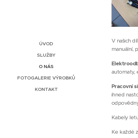
V našich d
ÚVOD
manuální, p
SLUŽBY
Elektroodb
O NÁS
automaty, e
FOTOGALERIE VÝROBKŮ
Pracovní s
KONTAKT
ihned nast
odpovědný
Kabely let
Ke každé za