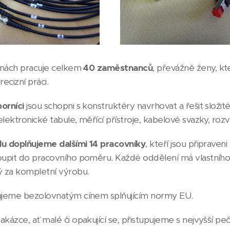
ílnách pracuje celkem
40 zaměstnanců
, převážně ženy, kt
recizní práci.
orníci
jsou schopni s konstruktéry navrhovat a řešit složit
lektronické tabule, měřící přístroje, kabelové svazky, rozv
ílu doplňujeme dalšími 14 pracovníky
, kteří jsou připraven
oupit do pracovního poměru. Každé oddělení má vlastního
 za kompletní výrobu.
ujeme bezolovnatým cínem splňujícím normy EU.
kázce, ať malé či opakující se, přistupujeme s nejvyšší peč