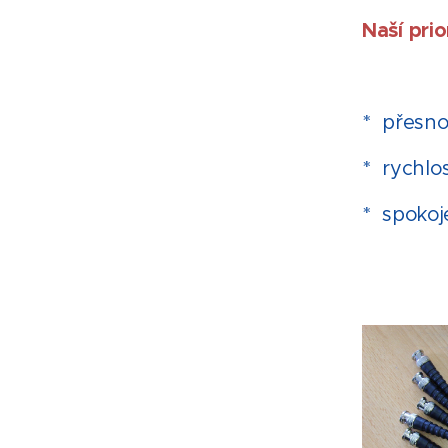
Naší prio
* přesno
* rychlos
* spokoj