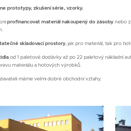
me prototypy, zkušení série, vzorky.
pni
profinancovat materiál nakoupený do zásoby
nebo zp
m.
atečné skladovací prostory
, jak pro materiál, tak pro h
idla
od 1 paletové dodávky až po 22 paletový nákladní au
ravu materiálu a hotových výrobků.
odavateli máme velmi dobré obchodní vztahy.