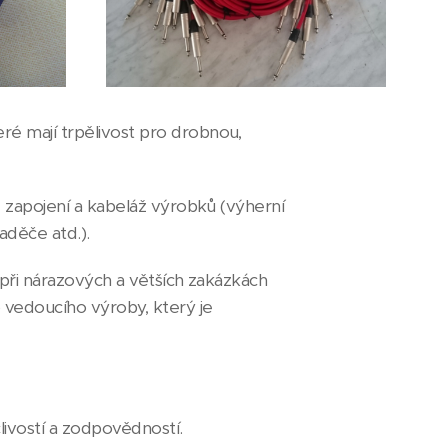
eré mají trpělivost pro drobnou,
é zapojení a kabeláž výrobků (výherní
aděče atd.).
i při nárazových a větších zakázkách
 vedoucího výroby, který je
livostí a zodpovědností.